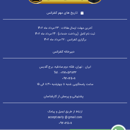
تاریخ های مهم کنفرانس
آخرین مهلت ارسال مقالات : 23 مرداد ماه 1402
ثبت نام کامل (پرداخت خدمات) : 24 مرداد ماه 1402
برگزاری کنفرانس : 27 مرداد ماه 1402
دبیرخانه کنفرانس
ایران : تهران، فلکه دوم صادقیه، برج گلدیس
Tel : 02171053833
09120125011
ساعت پاسخگویی :شنبه تا چهارشنبه 8:30 الی 15
پشتیبانی و پرسش از کارشناسان
ارتباط از طریق ایمیل و پیامک
accept.early @ gmail.com
09120125011