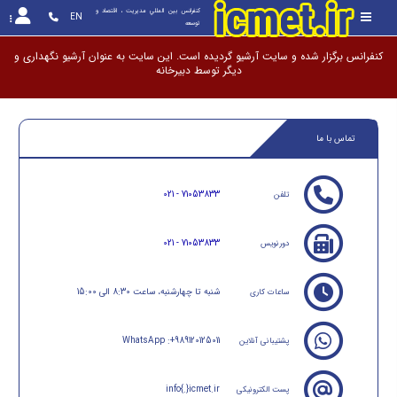
کنفرانس بين المللي مديريت ، اقتصاد و 
EN
توسعه
کنفرانس برگزار شده و سایت آرشیو گردیده است. این سایت به عنوان آرشیو نگهداری و
دیگر توسط دب
تماس با ما
021 - 71053833
تلفن
021 - 71053833
دورنویس
شنبه تا چهارشنبه، ساعت 8:30 الی 15:00
ساعات کاری
WhatsApp :+989120125011
پشتیبانی آنلاین
info{.}icmet.ir
پست الکترونیکی