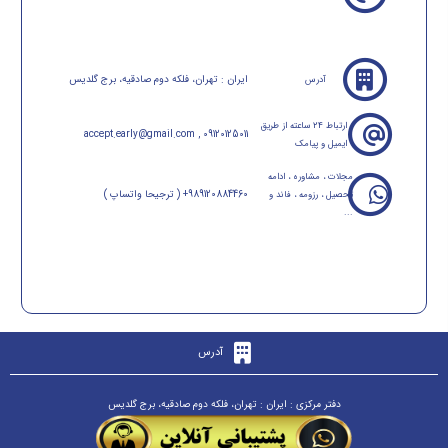
ایران : تهران، فلکه دوم صادقیه، برج گلدیس
آدرس
ارتباط 24 ساعته از طریق
accept.early@gmail.com , 09120125011
ایمیل و پیامک
مجلات ، مشاوره ، ادامه
989120884460+ ( ترجیحا واتساپ )
تحصیل ، رزومه ، فاند و
...
آدرس
دفتر مرکزی : ایران : تهران، فلکه دوم صادقیه، برج گلدیس