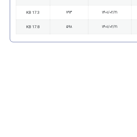
17.3 KB
793
1401/02/21
17.8 KB
598
1401/02/21