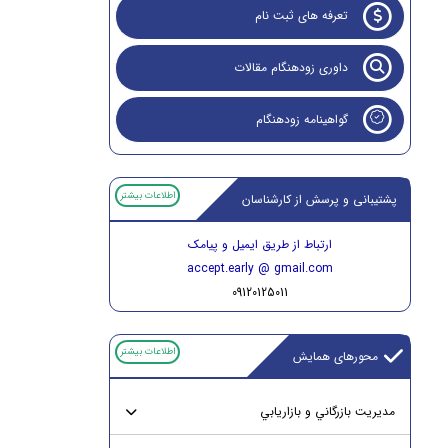
تعرفه های ثبت نام
داوری زودهنگام مقالات
گواهینامه زودهنگام
اطلاعات بیشتر
پشتیبانی و پرسش از کارشناسان
ارتباط از طریق ایمیل و پیامک
accept.early @ gmail.com
09120125011
اطلاعات بیشتر
محورهای همایش
مديريت بازرگاني و بازاريابي