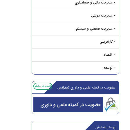
- مديريت مالي و حسابداري
- مديريت دولتي
- مديريت صنعتي و سيستم
- کارآفريني
- اقتصاد
- توسعه
اطلاعات بیشتر
عضویت در کمیته علمی و داوری کنفرانس
پوستر همایش