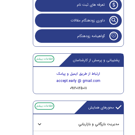
تعرفه های ثبت نام
داوری زودهنگام مقالات
گواهینامه زودهنگام
اطلاعات بیشتر
پشتیبانی و پرسش از کارشناسان
ارتباط از طریق ایمیل و پیامک
accept.early @ gmail.com
09120125011
اطلاعات بیشتر
محورهای همایش
مديريت بازرگاني و بازاريابي