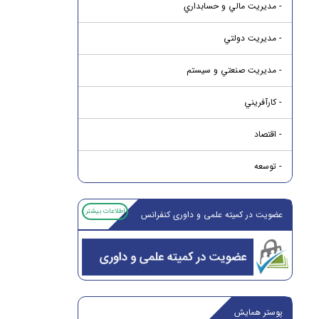
- مديريت مالي و حسابداري
- مديريت دولتي
- مديريت صنعتي و سيستم
- کارآفريني
- اقتصاد
- توسعه
اطلاعات بیشتر
عضویت در کمیته علمی و داوری کنفرانس
پوستر همایش