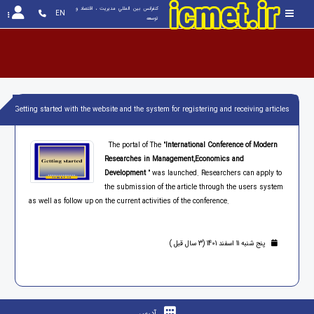
کنفرانس بين المللي مديريت ، اقتصاد و 
EN
توسعه
Getting started with the website and the system for registering and receiving articles
The portal of The "
International Conference of Modern
Researches in Management,Economics and
Development
" was launched. Researchers can apply to
the submission of the article through the users system
as well as follow up on the current activities of the conference.
پنج شنبه 11 اسفند 1401 (3 سال قبل )
آدرس