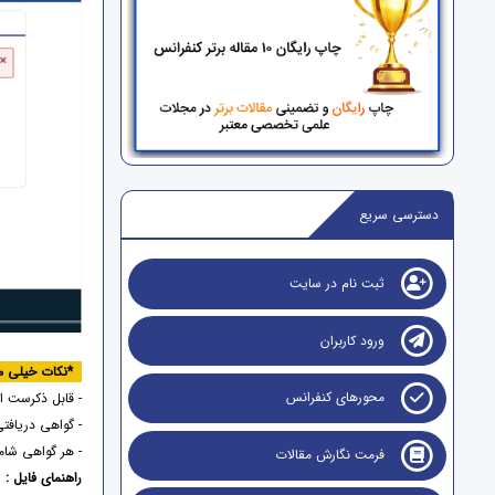
دسترسی سریع
ثبت نام در سایت
ورود کاربران
*نکات خیلی 
محورهای کنفرانس
- قابل ذکرست 
- گواهی دریافت
- هر گواهی شا
فرمت نگارش مقالات
راهنمای فایل :