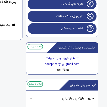
--پس از Download CD ،فایل را از حالت zip خارج کرده و فایل Server2Go را دابل کلیک نمائید تا مجموعه مقالات بر روی سیستم شما باز شود.
تعرفه های ثبت نام
داوری زودهنگام مقالات
یک شنبه 19 شهریور 1402 (2 سال قب
گواهینامه زودهنگام
اطلاعات بیشتر
پشتیبانی و پرسش از کارشناسان
ارتباط از طریق ایمیل و پیامک
accept.early @ gmail.com
09120125011
اطلاعات بیشتر
محورهای همایش
مديريت بازرگاني و بازاريابي