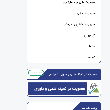
- مديريت مالي و حسابداري
- مديريت دولتي
- مديريت صنعتي و سيستم
- کارآفريني
- اقتصاد
- توسعه
اطلاعات بیشتر
عضویت در کمیته علمی و داوری کنفرانس
پوستر همایش