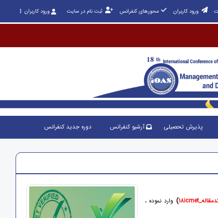
ت
ورود کاربران
محورهای کنفرانس
ثبت نام در سایت
ورود کاربران
پذیرش تحصیلی
آرشیو کنفرانس
دوره جدید کنفرانس
اله_18icmet
)
وارد نموده ،