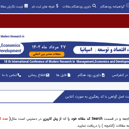
گواهینامه زودهنگام
داوری زودهنگام مقالات
تعرفه های ثبت نام
فرمت نگارش مقالا
در کنفرانس
داوری زود هنگام
فایل ها
اطلاع رسانی
تماس با ما
راجعه و در قسمت
Search
کد مقاله خود را
که
از پنل کاربری
در دسترس است مثال
(
عدد کدمق
مقالات (کتابچه ) را دریافت نمایید.