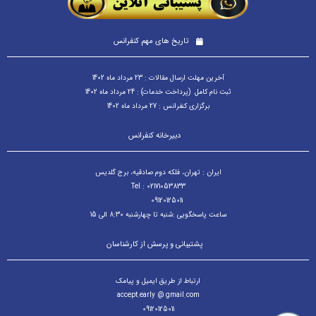
تاریخ های مهم کنفرانس
آخرین مهلت ارسال مقالات : 23 مرداد ماه 1402
ثبت نام کامل (پرداخت خدمات) : 24 مرداد ماه 1402
برگزاری کنفرانس : 27 مرداد ماه 1402
دبیرخانه کنفرانس
ایران : تهران، فلکه دوم صادقیه، برج گلدیس
Tel : 02171053833
09120125011
ساعت پاسخگویی :شنبه تا چهارشنبه 8:30 الی 15
پشتیبانی و پرسش از کارشناسان
ارتباط از طریق ایمیل و پیامک
accept.early @ gmail.com
09120125011