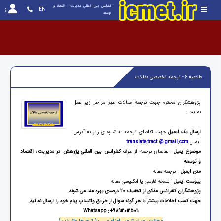
کنفرانس بين المللي مديريت ، اقتصاد و 
EN
توسعه
اطلاعیه 6 - ترجمه تخصصی مقالات
پژوهشگران محترم جهت ترجمه مقالات طبق مراحل زیر عمل
نمایند :
ارسال یک ایمیل
جهت تقاضای ترجمه به شیوه ی زیر به آدرس
ایمیل
translate.tract @ gmail.com
موضوع ایمیل
: تقاضای ترجمه- از طرف
کنفرانس بين المللي پژوهش در مديريت ، اقتصاد
و توسعه
متن ایمیل
: ترجمه مقاله
پیوست ایمیل
: نسخه فارسی یا انگلیسی مقاله
پژوهشگران کنفرانس مذکور از تخفیف 20 درصدی بهره مند می شوند.
جهت کسب اطلاعات بیشتر یا هر گونه سوال از طریق واتساپ پیام خود را ارسال نمائید.
Whatsapp : +989120125011
مجلات ، ویراستاری ، اعزام و ... : ( ترجیحا واتساپ )