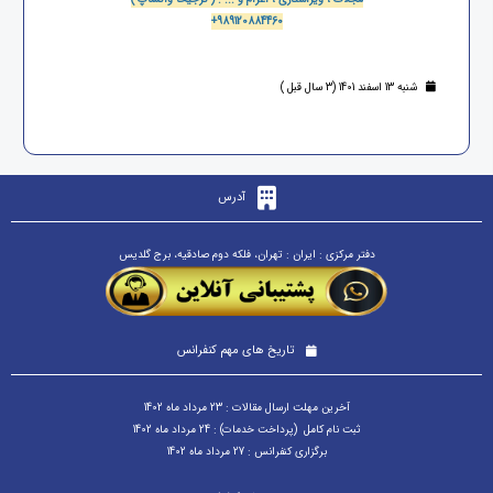
+989120884460
شنبه 13 اسفند 1401 (3 سال قبل )
آدرس
دفتر مرکزی : ایران : تهران، فلکه دوم صادقیه، برج گلدیس
تاریخ های مهم کنفرانس
آخرین مهلت ارسال مقالات : 23 مرداد ماه 1402
ثبت نام کامل (پرداخت خدمات) : 24 مرداد ماه 1402
برگزاری کنفرانس : 27 مرداد ماه 1402